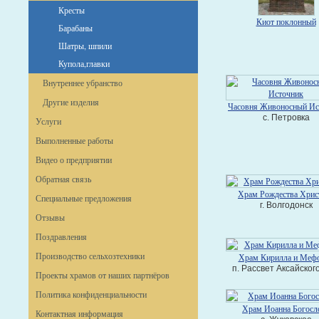
Кресты
Киот поклонный
Барабаны
Шатры, шпили
Купола,главки
Внутреннее убранство
Другие изделия
Часовня Живоносный Ис
с. Петровка
Услуги
Выполненные работы
Видео о предприятии
Обратная связь
Храм Рождества Хрис
Специальные предложения
г. Волгодонск
Отзывы
Поздравления
Производство сельхозтехники
Храм Кирилла и Меф
п. Рассвет Аксайског
Проекты храмов от наших партнёров
Политика конфиденциальности
Храм Иоанна Богосл
Контактная информация