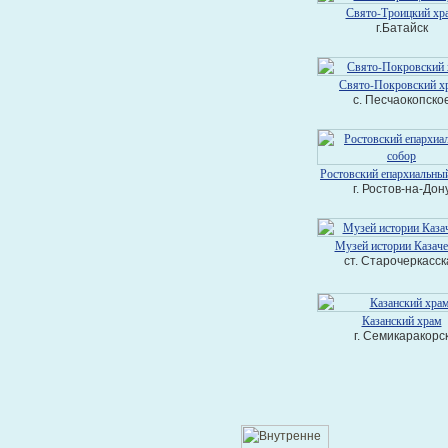
Свято-Троицкий хр
г.Батайск
Свято-Покровский х
с. Песчаокопско
Ростовский епархиальны
г. Ростов-на-Дон
Музей истории Казаче
ст. Старочеркасск
Казанский храм
г. Семикаракорс