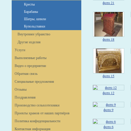
фото 21
Кресты
Барабаны
Шатры, шпили
Купола,главки
Внутреннее убранство
фото 18
Другие изделия
Услуги
Выполненные работы
Видео о предприятии
Обратная связь
фото 15
Специальные предложения
Отзывы
фото 12
Поздравления
Производство сельхозтехники
фото 9
Проекты храмов от наших партнёров
Политика конфиденциальности
фото 6
Контактная информация