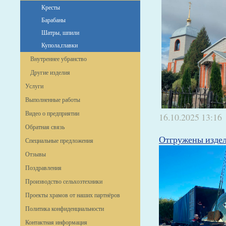
Кресты
Барабаны
Шатры, шпили
Купола,главки
Внутреннее убранство
Другие изделия
Услуги
Выполненные работы
Видео о предприятии
16.10.2025
13:16
Обратная связь
Отгружены издел
Специальные предложения
Отзывы
Поздравления
Производство сельхозтехники
Проекты храмов от наших партнёров
Политика конфиденциальности
Контактная информация