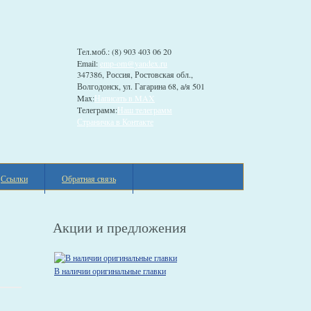
Тел.моб.: (8) 903 403 06 20
Email:
emp-om@yandex.ru
347386, Россия, Ростовская обл.,
Волгодонск, ул. Гагарина 68, а/я 501
Max:
Написать в MAX
Tелеграмм:
Наш телеграмм
Страничка в Контакте
Ссылки
Обратная связь
Акции и предложения
В наличии оригинальные главки