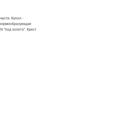
асти. Купол -
я формообразующая
 "под золото". Крест