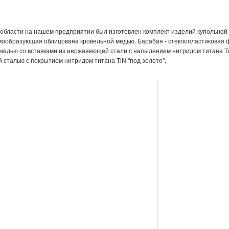
 области на нашем предприятии был изготовлен комплект изделий купольной ч
мообразующая облицована кровельной медью. Барабан - стеклопластикова
медью со вставками из нержавеющей стали с напылением нитридом титана TiN
сталью с покрытием нитридом титана TiN "под золото".