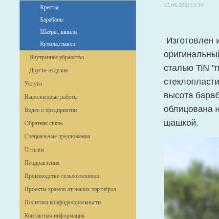
12.08.2021
15:36
Кресты
Барабаны
Шатры, шпили
Изготовлен и
Купола,главки
оригинальны
Внутреннее убранство
сталью TiN "
Другие изделия
стеклопласти
Услуги
высота бараб
Выполненные работы
облицована н
Видео о предприятии
шашкой.
Обратная связь
Специальные предложения
Отзывы
Поздравления
Производство сельхозтехники
Проекты храмов от наших партнёров
Политика конфиденциальности
Контактная информация