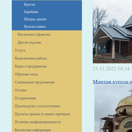
Кресты
Барабаны
Шатры, шпили
Купола,главки
Внутреннее убранство
Другие изделия
Услуги
Выполненные работы
Видео о предприятии
21.11.2022
16:34
Обратная связь
Монтаж купола н
Специальные предложения
Отзывы
Поздравления
Производство сельхозтехники
Проекты храмов от наших партнёров
Политика конфиденциальности
Контактная информация