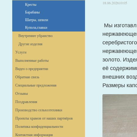
18.06.2026
10:05
Кресты
Барабаны
Шатры, шпили
Мы изготавл
Купола,главки
нержавеющей
Внутреннее убранство
серебристого
Другие изделия
нержавеющей
Услуги
золото. Изде
Выполненные работы
её содержим
Видео о предприятии
внешних воз
Обратная связь
Размеры капс
Специальные предложения
Отзывы
Поздравления
Производство сельхозтехники
Проекты храмов от наших партнёров
Политика конфиденциальности
Контактная информация